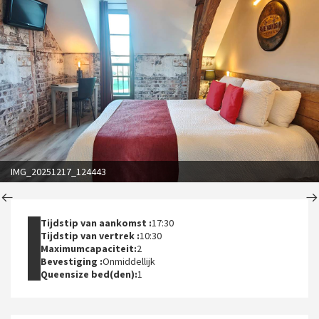
IMG_20251217_124443
Tijdstip van aankomst :
17:30
Tijdstip van vertrek :
10:30
Maximumcapaciteit:
2
Bevestiging :
Onmiddellijk
Queensize bed(den):
1