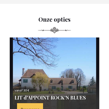
Onze opties
vanaf 30 €
van
LIT d'APPOINT ROCK'N BLUES
L