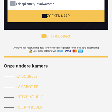
1
slaapkamer /
2
volwassene
ZOEKEN NAAR
Click & Collect
100% veilige reservering, gegarandeerd de beste prijzen, onmiddellijke bevestiging
Beveiligde betaling via
Onze andere kamers
LA DOUELLE
LA CABOTTE
L'ETAP' STUDIO
ROCK'N BLUES